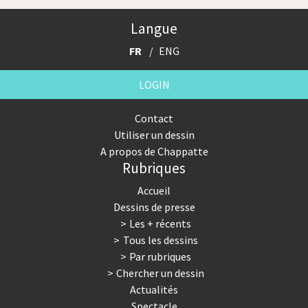
Cybermonde
Du printemps arabe à l'hiver
Langue
Election présidentielle US
Guerre en Syrie
FR
ENG
Hopp Deutschland
Israël - Palestine
LOGIN
L'Amérique et les armes
L'Iran tremble
Contact
Utiliser un dessin
La Chine et nous
La Corée du Nord: guerre ou
A propos de Chappatte
paix?
Rubriques
La finance et ses crises
La France en marche
Accueil
Dessins de presse
La guerre de Poutine
La Suisse UDC
Les + récents
Tous les dessins
Le Best-Of
Le boson de Higgs
Par rubriques
Chercher un dessin
Le climat change
Les années Bush
Actualités
Spectacle