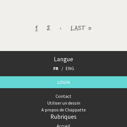
Pagination
Page
1
Page
2
Page
›
Dernière
Last »
courante
suivante
page
Langue
FR
ENG
LOGIN
Contact
Utiliser un dessin
A propos de Chappatte
Rubriques
Accueil