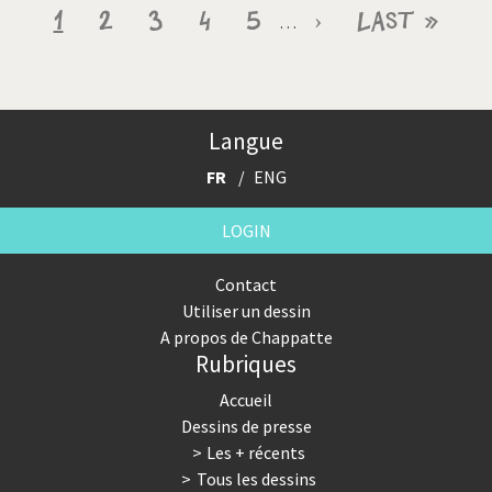
Pagination
Page
1
Page
2
Page
3
Page
4
Page
5
Page
›
Dernière
Last »
…
courante
suivante
page
Langue
FR
ENG
LOGIN
Contact
Utiliser un dessin
A propos de Chappatte
Rubriques
Accueil
Dessins de presse
Les + récents
Tous les dessins