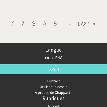
Pagination
Page
1
Page
2
Page
3
Page
4
Page
5
Page
›
Dernière
Last »
…
courante
suivante
page
Langue
FR
ENG
LOGIN
Contact
Utiliser un dessin
A propos de Chappatte
Rubriques
Accueil