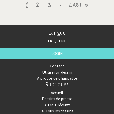
Pagination
Page
1
Page
2
Page
3
Page
›
Dernière
Last »
courante
suivante
page
Langue
FR
ENG
LOGIN
Contact
Utiliser un dessin
A propos de Chappatte
Rubriques
Accueil
Dessins de presse
Les + récents
Tous les dessins