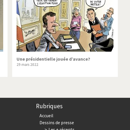
ique ou pas très?
Chère énergie!
ntemps arabe à l'hiver
Election présidentielle US
 - Palestine
L'Amérique et les armes
ée du Nord: guerre ou paix?
La finance et ses crises
isse UDC
Le Best-Of
Une présidentielle jouée d’avance?
29 mars 2022
nnées Bush
Les années Obama
 suisse en Libye
Pakistan incertain
es virus
Pot-pourri
Rubriques
risme
Trump II
Accueil
Dessins de presse
Les + récents