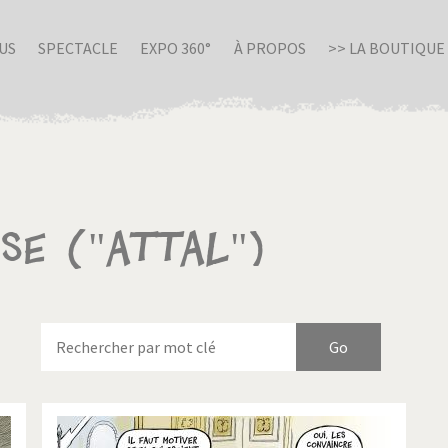
US
SPECTACLE
EXPO 360°
À PROPOS
>> LA BOUTIQUE
sse ("Attal")
nue en Italie
Birmanie