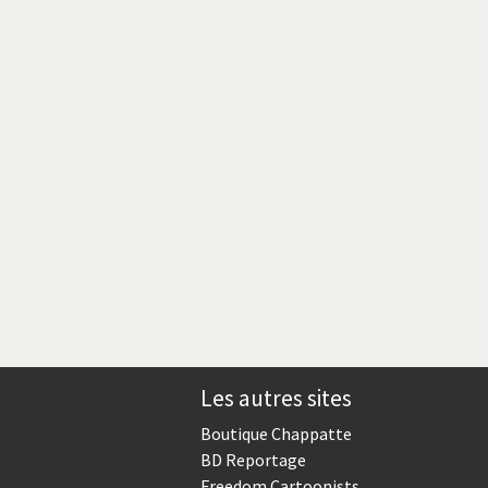
Crise grecque
Guerre en Syrie
L'Iran tremble
La France en marche
Le boson de Higgs
Les inégalités croissent
Pascal Couchepin
SOS l'Europe!
Les autres sites
Un monde de foot
Boutique Chappatte
BD Reportage
Freedom Cartoonists