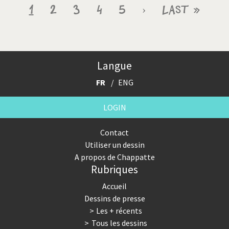
Pagination
Page
1
Page
2
Page
3
Page
4
Page
5
Page
›
Dernière
Last »
courante
suivante
page
Langue
FR
ENG
LOGIN
Contact
Utiliser un dessin
A propos de Chappatte
Rubriques
Accueil
Dessins de presse
Les + récents
Tous les dessins