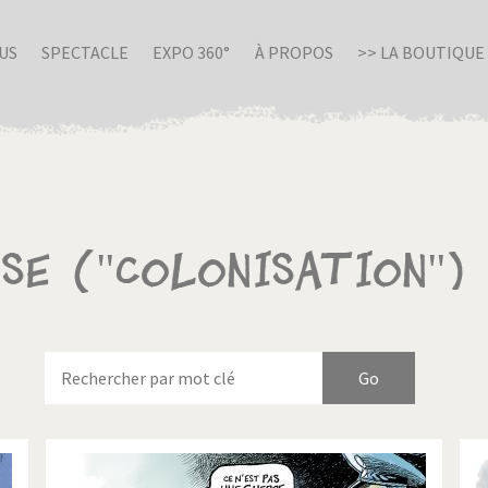
US
SPECTACLE
EXPO 360°
À PROPOS
>> LA BOUTIQUE
sse ("Colonisation")
nue en Italie
Birmanie