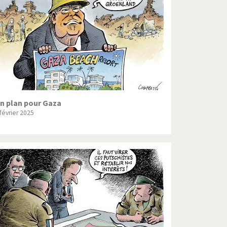
Crise grecque
Guerre en Syrie
L'Iran tremble
La France en marche
Le boson de Higgs
n plan pour Gaza
 février 2025
Les inégalités croissent
Pascal Couchepin
SOS l'Europe!
Un monde de foot