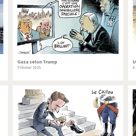
ique ou pas très?
Chère énergie!
ntemps arabe à l'hiver
Election présidentielle US
 - Palestine
L'Amérique et les armes
ée du Nord: guerre ou paix?
La finance et ses crises
isse UDC
Le Best-Of
Gaza selon Trump
U
9 février 2025
8
nnées Bush
Les années Obama
 suisse en Libye
Pakistan incertain
es virus
Pot-pourri
risme
Trump II