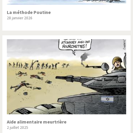
Souvenir de Fukushima
Terrorisme
La méthode Poutine
28 janvier 2026
Trump II
Un monde de foot
Vous avez dit "Islam"?
Aide alimentaire meurtrière
2 juillet 2025