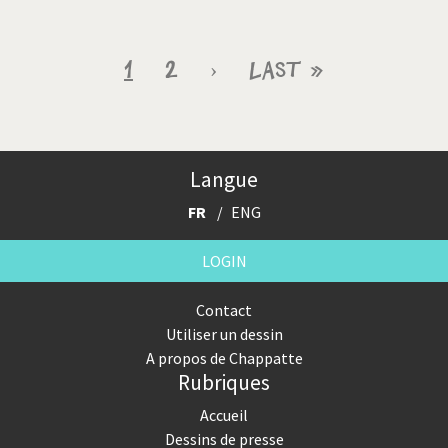
Pagination
Page
1
Page
2
Page
›
Dernière
Last »
courante
suivante
page
Langue
FR
ENG
LOGIN
Contact
Utiliser un dessin
A propos de Chappatte
Rubriques
Accueil
Dessins de presse