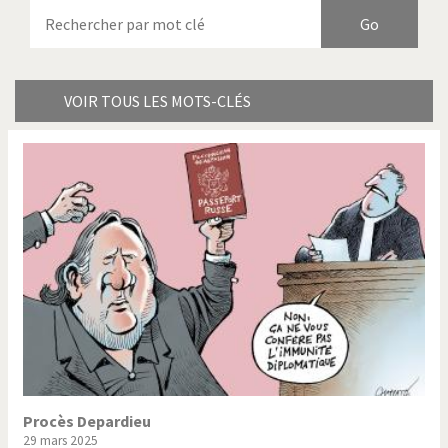
Armes à domicile
Bienvenue en Italie
Birmanie
Brexitland
Bye Biden!
Catholique ou pas très?
VOIR TOUS LES MOTS-CLÉS
Chère énergie!
Crise grecque
Cybermonde
Du printemps arabe à
l'hiver
Election présidentielle US
Guerre en Syrie
Hopp Deutschland
Israël - Palestine
L'Amérique et les armes
L'Iran tremble
La Chine et nous
La Corée du Nord: guerre ou
paix?
Procès Depardieu
29 mars 2025