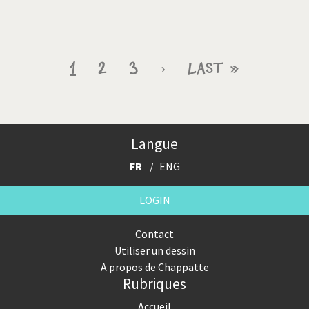
Pagination
Page
1
Page
2
Page
3
Page
›
Dernière
Last »
courante
suivante
page
Langue
FR
ENG
LOGIN
Contact
Utiliser un dessin
A propos de Chappatte
Rubriques
Accueil