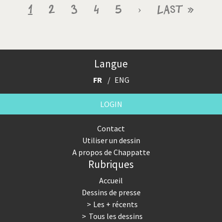
Pagination
Page
1
Page
2
Page
3
Page
4
Page
5
Page
›
Dernière
Last »
courante
suivante
page
Langue
FR
ENG
LOGIN
Contact
Utiliser un dessin
A propos de Chappatte
Rubriques
Accueil
Dessins de presse
Les + récents
Tous les dessins