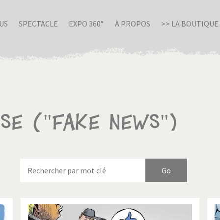
US
SPECTACLE
EXPO 360°
À PROPOS
>> LA BOUTIQUE
sse ("Fake news")
nue en Italie
Birmanie