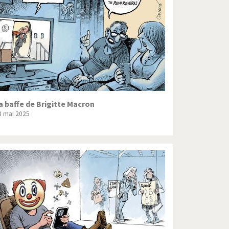
Crise grecque
Guerre en Syrie
L'Iran tremble
La France en marche
Le boson de Higgs
a baffe de Brigitte Macron
8 mai 2025
Les inégalités croissent
Pascal Couchepin
SOS l'Europe!
Un monde de foot