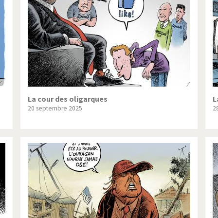
ique ou pas très?
Chère énergie!
ntemps arabe à l'hiver
Election présidentielle US
 - Palestine
L'Amérique et les armes
ée du Nord: guerre ou paix?
La finance et ses crises
isse UDC
Le Best-Of
La cour des oligarques
L
20 septembre 2025
2
nnées Bush
Les années Obama
 suisse en Libye
Pakistan incertain
es virus
Pot-pourri
risme
Trump II