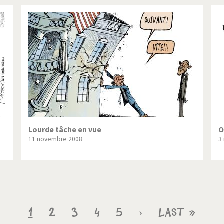
Lourde tâche en vue
O
11 novembre 2008
3
Page
1
Page
2
Page
3
Page
4
Page
5
Page
›
Dernière
Last »