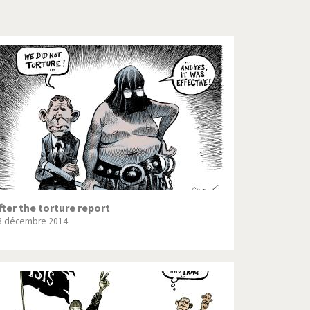
Crise grecque
Guerre en Syrie
L'Iran tremble
La France en marche
Le boson de Higgs
Les inégalités croissent
Pascal Couchepin
fter the torture report
3 décembre 2014
SOS l'Europe!
Un monde de foot