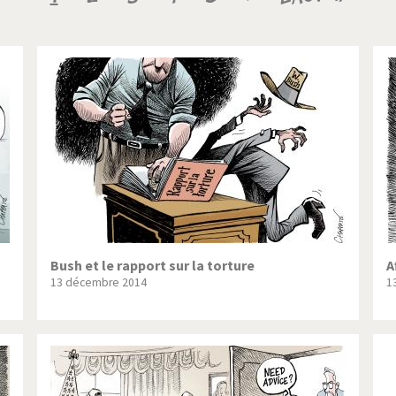
ique ou pas très?
Chère énergie!
courante
suivante
page
ntemps arabe à l'hiver
Election présidentielle US
 - Palestine
L'Amérique et les armes
ée du Nord: guerre ou paix?
La finance et ses crises
isse UDC
Le Best-Of
nnées Bush
Les années Obama
 suisse en Libye
Pakistan incertain
Bush et le rapport sur la torture
A
13 décembre 2014
1
es virus
Pot-pourri
risme
Trump II