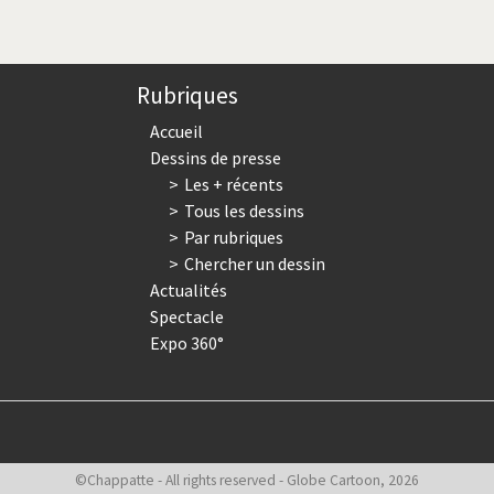
courante
suivante
page
Rubriques
Accueil
Dessins de presse
Les + récents
Tous les dessins
Par rubriques
Chercher un dessin
Actualités
Spectacle
Expo 360°
©Chappatte - All rights reserved - Globe Cartoon, 2026