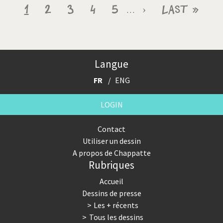
Pagination
Page
1
Page
2
Page
3
Page
4
Page
5
Page
›
Dernière
Last »
…
courante
suivante
page
Langue
FR
ENG
LOGIN
Contact
Utiliser un dessin
A propos de Chappatte
Rubriques
Accueil
Dessins de presse
Les + récents
Tous les dessins