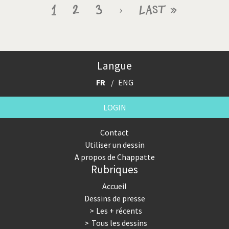
Pagination
Page
1
Page
2
Page
3
Page
›
Dernière
Last »
courante
suivante
page
Langue
FR
ENG
LOGIN
Contact
Utiliser un dessin
A propos de Chappatte
Rubriques
Accueil
Dessins de presse
Les + récents
Tous les dessins