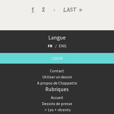
Pagination
Page
1
Page
2
Page
›
Dernière
Last »
courante
suivante
page
Langue
FR
ENG
LOGIN
Contact
Utiliser un dessin
A propos de Chappatte
Rubriques
Accueil
Dessins de presse
Les + récents