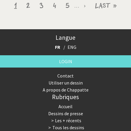
Pagination
Page
1
Page
2
Page
3
Page
4
Page
5
Page
›
Dernière
Last »
…
courante
suivante
page
Langue
FR
ENG
LOGIN
Contact
Utiliser un dessin
A propos de Chappatte
Rubriques
Accueil
Dessins de presse
Les + récents
Tous les dessins