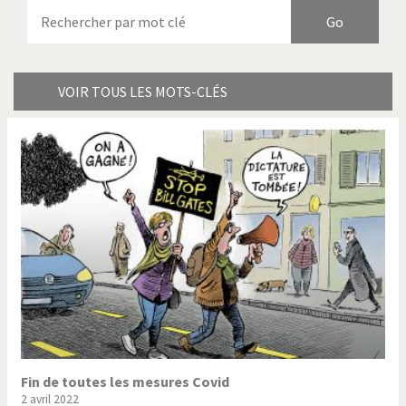
Armes à domicile
Bienvenue en Italie
Birmanie
Brexitland
Bye Biden!
Catholique ou pas très?
VOIR TOUS LES MOTS-CLÉS
Chère énergie!
Crise grecque
Cybermonde
Du printemps arabe à
l'hiver
Election présidentielle US
Guerre en Syrie
Hopp Deutschland
Israël - Palestine
L'Amérique et les armes
L'Iran tremble
La Chine et nous
La Corée du Nord: guerre ou
paix?
Fin de toutes les mesures Covid
2 avril 2022