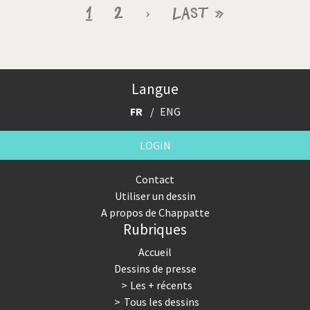
Pagination
Page
1
Page
2
Page
›
Dernière
Last »
courante
suivante
page
Langue
FR
ENG
LOGIN
Contact
Utiliser un dessin
A propos de Chappatte
Rubriques
Accueil
Dessins de presse
Les + récents
Tous les dessins