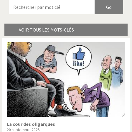
Armes à domicile
Bienvenue en Italie
Birmanie
Brexitland
Bye Biden!
Catholique ou pas très?
VOIR TOUS LES MOTS-CLÉS
Chère énergie!
Crise grecque
Cybermonde
Du printemps arabe à
l'hiver
Election présidentielle US
Guerre en Syrie
Hopp Deutschland
Israël - Palestine
L'Amérique et les armes
L'Iran tremble
La Chine et nous
La Corée du Nord: guerre ou
paix?
La cour des oligarques
20 septembre 2025