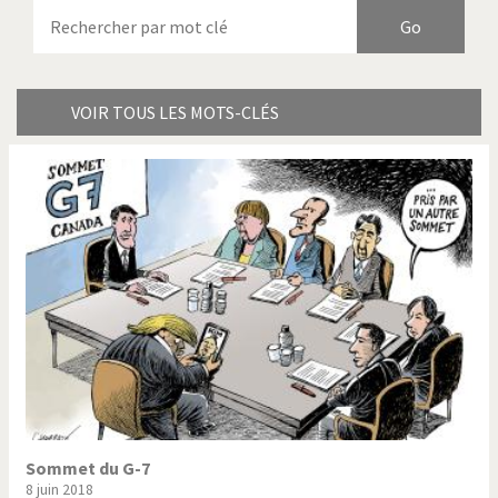
Armes à domicile
Bienvenue en Italie
Birmanie
Brexitland
Bye Biden!
Catholique ou pas très?
VOIR TOUS LES MOTS-CLÉS
Chère énergie!
Crise grecque
Cybermonde
Du printemps arabe à
l'hiver
Election présidentielle US
Guerre en Syrie
Hopp Deutschland
Israël - Palestine
L'Amérique et les armes
L'Iran tremble
La Chine et nous
La Corée du Nord: guerre ou
paix?
Sommet du G-7
8 juin 2018