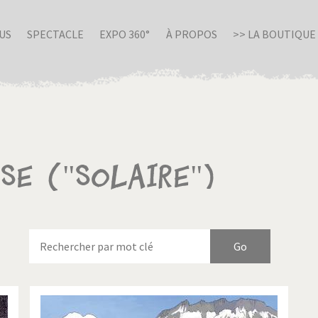
US
SPECTACLE
EXPO 360°
À PROPOS
>> LA BOUTIQUE
se ("Solaire")
nue en Italie
Birmanie