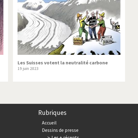
ique ou pas très?
Chère énergie!
ntemps arabe à l'hiver
Election présidentielle US
 - Palestine
L'Amérique et les armes
ée du Nord: guerre ou paix?
La finance et ses crises
isse UDC
Le Best-Of
Les Suisses votent la neutralité carbone
19 juin 2023
nnées Bush
Les années Obama
 suisse en Libye
Pakistan incertain
es virus
Pot-pourri
Rubriques
risme
Trump II
Accueil
Dessins de presse
Les + récents