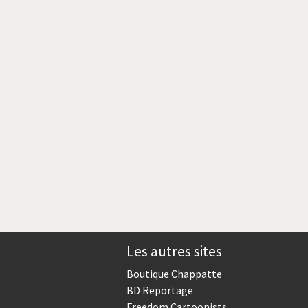
Crise grecque
Guerre en Syrie
L'Iran tremble
La France en marche
Le boson de Higgs
Les inégalités croissent
Pascal Couchepin
SOS l'Europe!
Les autres sites
Un monde de foot
Boutique Chappatte
BD Reportage
Freedom Cartoonists