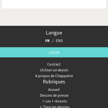
La finance et ses crises
La France en marche
La guerre de Poutine
La Suisse UDC
Le Best-Of
Le boson de Higgs
Langue
Le climat change
Les années Bush
FR
ENG
Les années Obama
Les inégalités croissent
LOGIN
Les vacances
Otages suisse en Libye
Contact
Utiliser un dessin
Pakistan incertain
Pascal Couchepin
A propos de Chappatte
Rubriques
Pauvres banques suisses!
Peur des virus
Accueil
Pot-pourri
SOS l'Europe!
Dessins de presse
Les + récents
Souvenir de Fukushima
Terrorisme
Tous les dessins