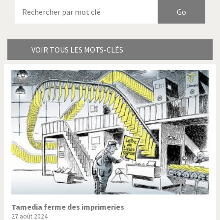
Armes à domicile
Bienvenue en Italie
Birmanie
Brexitland
Bye Biden!
Catholique ou pas très?
VOIR TOUS LES MOTS-CLÉS
Chère énergie!
Crise grecque
Cybermonde
Du printemps arabe à
l'hiver
Election présidentielle US
Guerre en Syrie
Hopp Deutschland
Israël - Palestine
L'Amérique et les armes
L'Iran tremble
La Chine et nous
La Corée du Nord: guerre ou
paix?
Tamedia ferme des imprimeries
27 août 2024