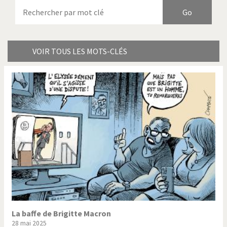
Armes à domicile
Bienvenue en Italie
Birmanie
Brexitland
Bye Biden!
Catholique ou pas très?
VOIR TOUS LES MOTS-CLÉS
Chère énergie!
Crise grecque
Cybermonde
Du printemps arabe à
l'hiver
Election présidentielle US
Guerre en Syrie
Hopp Deutschland
Israël - Palestine
L'Amérique et les armes
L'Iran tremble
La Chine et nous
La Corée du Nord: guerre ou
paix?
La baffe de Brigitte Macron
28 mai 2025