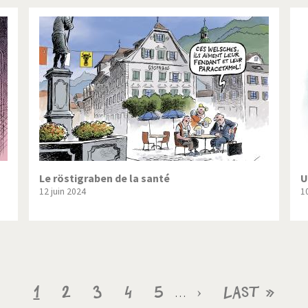
Le röstigraben de la santé
U
12 juin 2024
1
Page
1
Page
2
Page
3
Page
4
Page
5
Page
›
Dernière
Last »
…