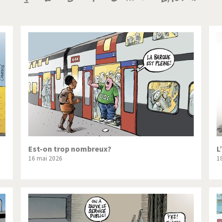
ique ou pas très?
Chère énergie!
courante
suivante
page
ntemps arabe à l'hiver
Election présidentielle US
 - Palestine
L'Amérique et les armes
ée du Nord: guerre ou paix?
La finance et ses crises
isse UDC
Le Best-Of
nnées Bush
Les années Obama
 suisse en Libye
Pakistan incertain
Est-on trop nombreux?
L
16 mai 2026
18
es virus
Pot-pourri
risme
Trump II