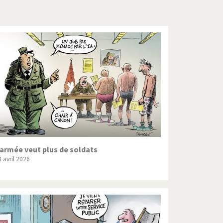
Crise grecque
Guerre en Syrie
L'Iran tremble
La France en marche
Le boson de Higgs
Les inégalités croissent
Pascal Couchepin
’armée veut plus de soldats
 avril 2026
SOS l'Europe!
Un monde de foot