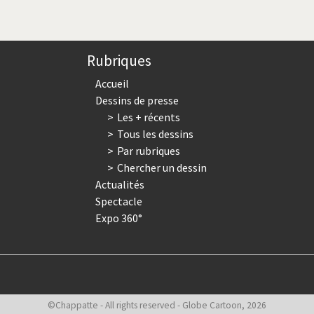
courante
suivante
page
Rubriques
Accueil
Dessins de presse
Les + récents
Tous les dessins
Par rubriques
Chercher un dessin
Actualités
Spectacle
Expo 360°
©Chappatte - All rights reserved - Globe Cartoon, 2026