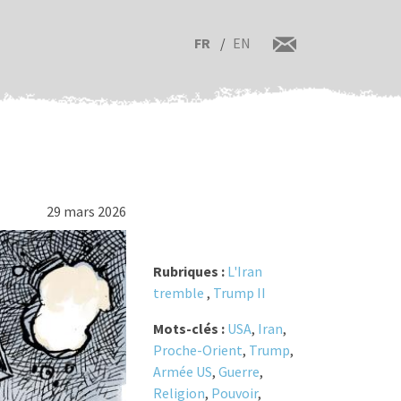
FR
EN
29 mars 2026
Rubriques :
L'Iran
tremble
,
Trump II
Mots-clés :
USA
,
Iran
,
Proche-Orient
,
Trump
,
Armée US
,
Guerre
,
Religion
,
Pouvoir
,