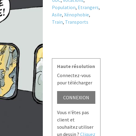
UDC
,
Votations
,
Population
,
Etrangers
,
Asile
,
Xénophobie
,
Train
,
Transports
Haute résolution
Connectez-vous
pour télécharger
CONNEXION
Vous n'êtes pas
client et
souhaitez utiliser
un dessin ?
Cliquez