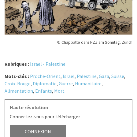
© Chappatte dans NZZ am Sonntag, Zürich
Rubriques :
Israel - Palestine
Mots-clés :
Proche-Orient
,
Israel
,
Palestine
,
Gaza
,
Suisse
,
Croix-Rouge
,
Diplomatie
,
Guerre
,
Humanitaire
,
Alimentation
,
Enfants
,
Mort
Haute résolution
Connectez-vous pour télécharger
CONNEXION