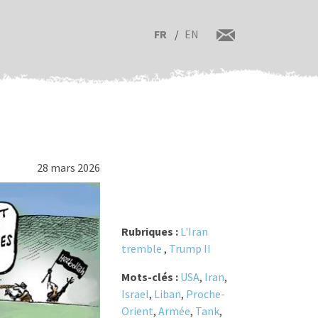
FR
EN
28 mars 2026
Rubriques :
L'Iran
tremble
,
Trump II
Mots-clés :
USA
,
Iran
,
Israel
,
Liban
,
Proche-
Orient
,
Armée
,
Tank
,