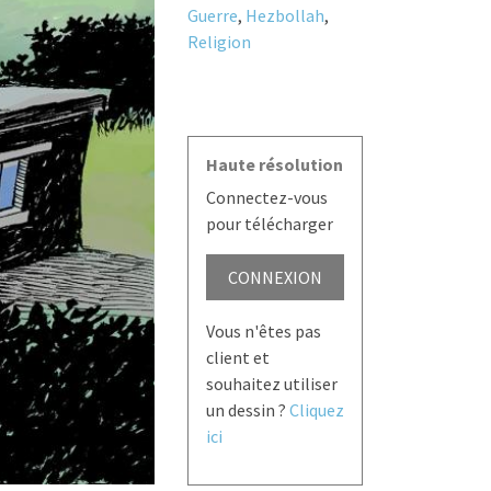
Guerre
,
Hezbollah
,
Religion
Haute résolution
Connectez-vous
pour télécharger
CONNEXION
Vous n'êtes pas
client et
souhaitez utiliser
un dessin ?
Cliquez
ici