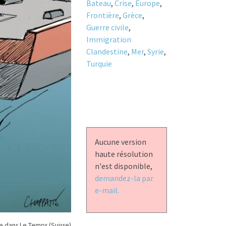
Bateau
,
Crise
,
Europe
,
Frontière
,
Grèce
,
Guerre civile
,
Immigration
Clandestine
,
Mer
,
Syrie
,
Turquie
Aucune version
haute résolution
n'est disponible,
demandez-la par
e-mail.
 dans Le Temps (Suisse)