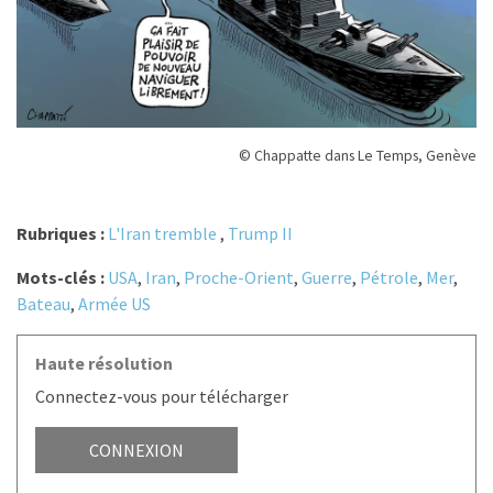
© Chappatte dans Le Temps, Genève
Rubriques :
L'Iran tremble
,
Trump II
Mots-clés :
USA
,
Iran
,
Proche-Orient
,
Guerre
,
Pétrole
,
Mer
,
Bateau
,
Armée US
Haute résolution
Connectez-vous pour télécharger
CONNEXION