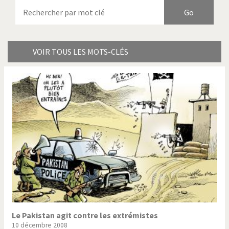
Armes à domicile
Bienvenue en Italie
Birmanie
Brexitland
Bye Biden!
Catholique ou pas très?
VOIR TOUS LES MOTS-CLÉS
Chère énergie!
Crise grecque
Cybermonde
Du printemps arabe à
l'hiver
Election présidentielle US
Guerre en Syrie
Hopp Deutschland
Israël - Palestine
L'Amérique et les armes
L'Iran tremble
La Chine et nous
La Corée du Nord: guerre ou
paix?
Le Pakistan agit contre les extrémistes
10 décembre 2008