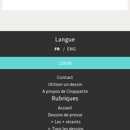
La finance et ses crises
La France en marche
La guerre de Poutine
La Suisse UDC
Le Best-Of
Le boson de Higgs
Langue
Le climat change
Les années Bush
FR
ENG
Les années Obama
Les inégalités croissent
LOGIN
Les vacances
Otages suisse en Libye
Contact
Utiliser un dessin
Pakistan incertain
Pascal Couchepin
A propos de Chappatte
Rubriques
Pauvres banques suisses!
Peur des virus
Accueil
Pot-pourri
SOS l'Europe!
Dessins de presse
Les + récents
Souvenir de Fukushima
Terrorisme
Tous les dessins