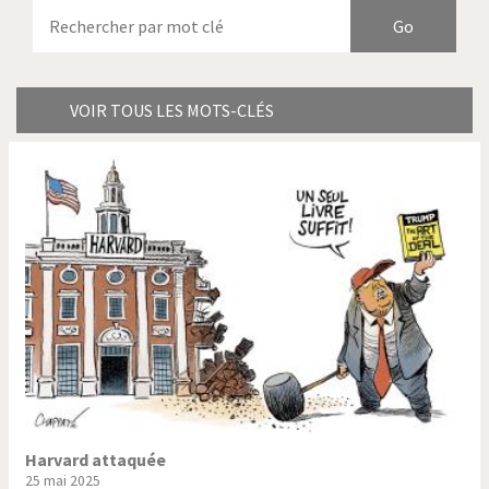
Armes à domicile
Bienvenue en Italie
Birmanie
Brexitland
Bye Biden!
Catholique ou pas très?
VOIR TOUS LES MOTS-CLÉS
Chère énergie!
Crise grecque
Cybermonde
Du printemps arabe à
l'hiver
Election présidentielle US
Guerre en Syrie
Hopp Deutschland
Israël - Palestine
L'Amérique et les armes
L'Iran tremble
La Chine et nous
La Corée du Nord: guerre ou
paix?
Harvard attaquée
25 mai 2025