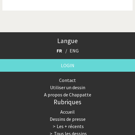
La finance et ses crises
La France en marche
La guerre de Poutine
La Suisse UDC
Le Best-Of
Le boson de Higgs
Langue
Le climat change
Les années Bush
FR
ENG
Les années Obama
Les inégalités croissent
LOGIN
Les vacances
Otages suisse en Libye
Contact
Utiliser un dessin
Pakistan incertain
Pascal Couchepin
A propos de Chappatte
Rubriques
Pauvres banques suisses!
Peur des virus
Accueil
Pot-pourri
SOS l'Europe!
Dessins de presse
Les + récents
Souvenir de Fukushima
Terrorisme
Tous les dessins