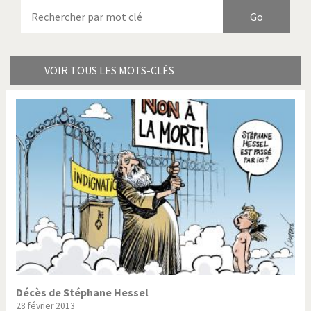
Armes à domicile
Bienvenue en Italie
Birmanie
Brexitland
Bye Biden!
Catholique ou pas très?
VOIR TOUS LES MOTS-CLÉS
Chère énergie!
Crise grecque
Cybermonde
Du printemps arabe à
l'hiver
Election présidentielle US
Guerre en Syrie
Hopp Deutschland
Israël - Palestine
L'Amérique et les armes
L'Iran tremble
La Chine et nous
La Corée du Nord: guerre ou
paix?
Décès de Stéphane Hessel
28 février 2013