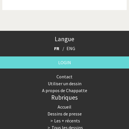
La finance et ses crises
La France en marche
La guerre de Poutine
La Suisse UDC
Le Best-Of
Le boson de Higgs
Langue
Le climat change
Les années Bush
FR
ENG
Les années Obama
Les inégalités croissent
LOGIN
Les vacances
Otages suisse en Libye
Contact
Utiliser un dessin
Pakistan incertain
Pascal Couchepin
A propos de Chappatte
Rubriques
Pauvres banques suisses!
Peur des virus
Accueil
Pot-pourri
SOS l'Europe!
Dessins de presse
Les + récents
Souvenir de Fukushima
Terrorisme
Tous les dessins