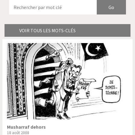
Armes à domicile
Bienvenue en Italie
Birmanie
Brexitland
Bye Biden!
Catholique ou pas très?
VOIR TOUS LES MOTS-CLÉS
Chère énergie!
Crise grecque
Cybermonde
Du printemps arabe à
l'hiver
Election présidentielle US
Guerre en Syrie
Hopp Deutschland
Israël - Palestine
L'Amérique et les armes
L'Iran tremble
La Chine et nous
La Corée du Nord: guerre ou
paix?
Musharraf dehors
18 août 2008