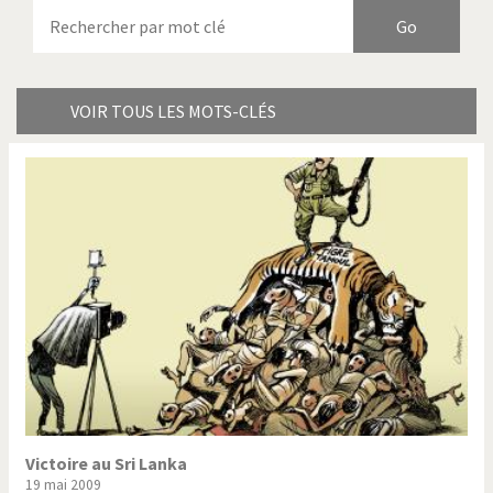
Armes à domicile
Bienvenue en Italie
Birmanie
Brexitland
Bye Biden!
Catholique ou pas très?
VOIR TOUS LES MOTS-CLÉS
Chère énergie!
Crise grecque
Cybermonde
Du printemps arabe à
l'hiver
Election présidentielle US
Guerre en Syrie
Hopp Deutschland
Israël - Palestine
L'Amérique et les armes
L'Iran tremble
La Chine et nous
La Corée du Nord: guerre ou
paix?
Victoire au Sri Lanka
19 mai 2009