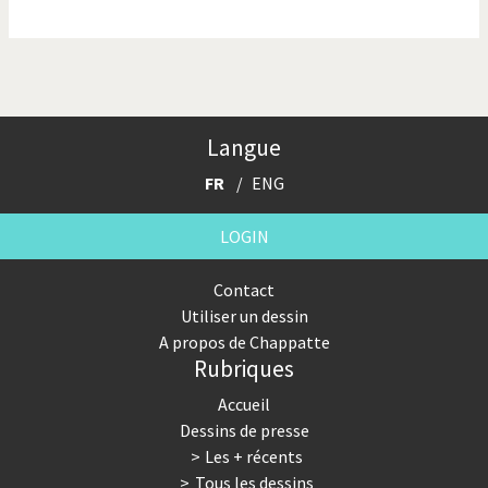
La finance et ses crises
La France en marche
La guerre de Poutine
La Suisse UDC
Le Best-Of
Le boson de Higgs
Langue
Le climat change
Les années Bush
FR
ENG
Les années Obama
Les inégalités croissent
LOGIN
Les vacances
Otages suisse en Libye
Contact
Utiliser un dessin
Pakistan incertain
Pascal Couchepin
A propos de Chappatte
Rubriques
Pauvres banques suisses!
Peur des virus
Accueil
Pot-pourri
SOS l'Europe!
Dessins de presse
Les + récents
Souvenir de Fukushima
Terrorisme
Tous les dessins