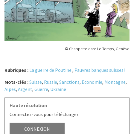
© Chappatte dans Le Temps, Genève
Rubriques :
La guerre de Poutine
,
Pauvres banques suisses!
Mots-clés :
Suisse
,
Russie
,
Sanctions
,
Economie
,
Montagne
,
Alpes
,
Argent
,
Guerre
,
Ukraine
Haute résolution
Connectez-vous pour télécharger
CONNEXION