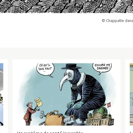
© Chappatte dans
Un système de santé incurable
L