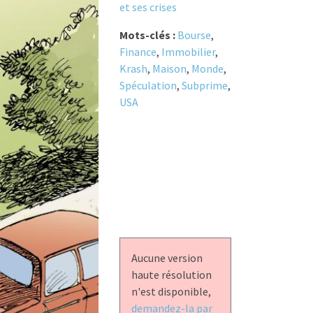
et ses crises
Mots-clés :
Bourse
,
Finance
,
Immobilier
,
Krash
,
Maison
,
Monde
,
Spéculation
,
Subprime
,
USA
Aucune version
haute résolution
n'est disponible,
demandez-la par