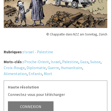
© Chappatte dans NZZ am Sonntag, Zürich
Rubriques :
Israel - Palestine
Mots-clés :
Proche-Orient
,
Israel
,
Palestine
,
Gaza
,
Suisse
,
Croix-Rouge
,
Diplomatie
,
Guerre
,
Humanitaire
,
Alimentation
,
Enfants
,
Mort
Haute résolution
Connectez-vous pour télécharger
CONNEXION