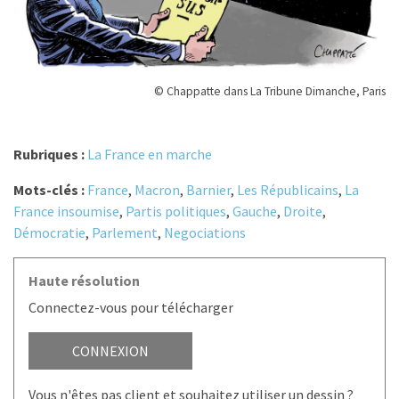
© Chappatte dans La Tribune Dimanche, Paris
Rubriques :
La France en marche
Mots-clés :
France
,
Macron
,
Barnier
,
Les Républicains
,
La
France insoumise
,
Partis politiques
,
Gauche
,
Droite
,
Démocratie
,
Parlement
,
Negociations
Haute résolution
Connectez-vous pour télécharger
CONNEXION
Vous n'êtes pas client et souhaitez utiliser un dessin ?