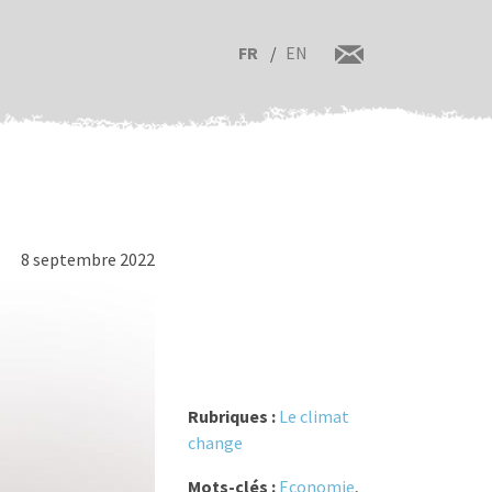
FR
EN
8 septembre 2022
Rubriques :
Le climat
change
Mots-clés :
Economie
,