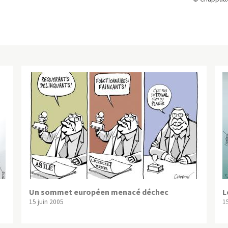
Un sommet européen menacé déchec
L
15 juin 2005
1