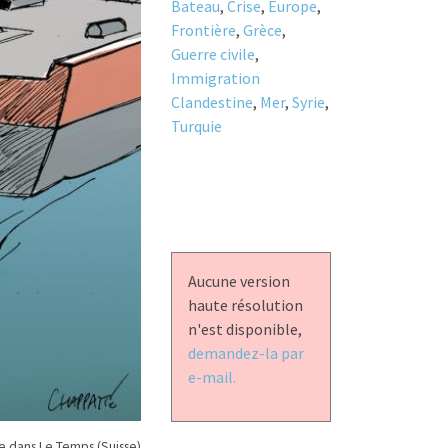
Bateau
,
Crise
,
Europe
,
Frontière
,
Grèce
,
Guerre civile
,
Immigration
Clandestine
,
Mer
,
Syrie
,
Turquie
Aucune version
haute résolution
n'est disponible,
demandez-la par
e-mail.
 dans Le Temps (Suisse)