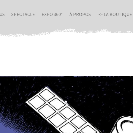
US
SPECTACLE
EXPO 360°
À PROPOS
>> LA BOUTIQUE