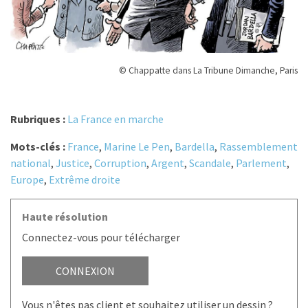
© Chappatte dans La Tribune Dimanche, Paris
Rubriques :
La France en marche
Mots-clés :
France
,
Marine Le Pen
,
Bardella
,
Rassemblement
national
,
Justice
,
Corruption
,
Argent
,
Scandale
,
Parlement
,
Europe
,
Extrême droite
Haute résolution
Connectez-vous pour télécharger
CONNEXION
Vous n'êtes pas client et souhaitez utiliser un dessin ?