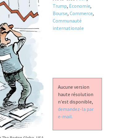
Trump
,
Economie
,
Bourse
,
Commerce
,
Communauté
internationale
Aucune version
haute résolution
n'est disponible,
demandez-la par
e-mail.
s The Boston Globe, USA