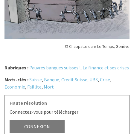
© Chappatte dans Le Temps, Genève
Rubriques :
Pauvres banques suisses!
,
La finance et ses crises
Mots-clés :
Suisse
,
Banque
,
Credit Suisse
,
UBS
,
Crise
,
Economie
,
Faillite
,
Mort
Haute résolution
Connectez-vous pour télécharger
CONNEXION