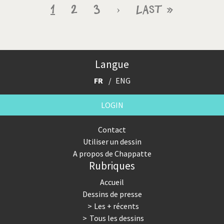
Pagination
Page
1
Page
2
Page
3
Page
›
Dernière
Last »
courante
suivante
page
Langue
FR
ENG
LOGIN
Contact
Utiliser un dessin
A propos de Chappatte
Rubriques
Accueil
Dessins de presse
Les + récents
Tous les dessins