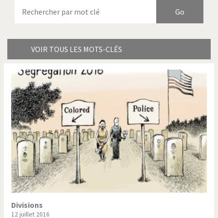
Armes à domicile
Bienvenue en Italie
Birmanie
Brexitland
Bye Biden!
Catholique ou pas très?
VOIR TOUS LES MOTS-CLÉS
Chère énergie!
Crise grecque
Cybermonde
Du printemps arabe à
l'hiver
Election présidentielle US
Guerre en Syrie
Hopp Deutschland
Israël - Palestine
L'Amérique et les armes
L'Iran tremble
La Chine et nous
La Corée du Nord: guerre ou
paix?
Divisions
12 juillet 2016